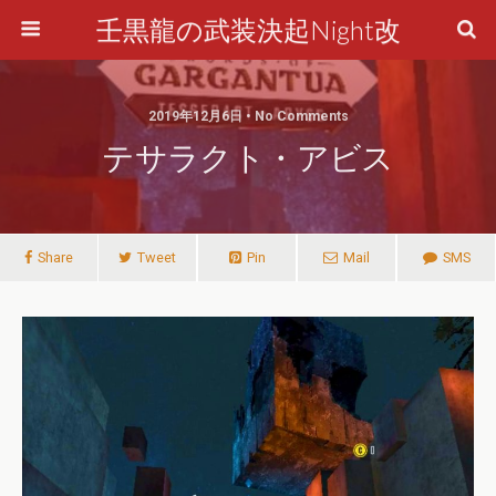
壬黒龍の武装決起Night改
2019年12月6日 • No Comments
テサラクト・アビス
Share
Tweet
Pin
Mail
SMS