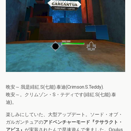
晩安～.我是緋紅.S(七能).泰迪(Crimson.S.Teddy).
晩安～。クリムゾン・S・テディです(緋紅.S(七能).泰
迪)。
楽しみにしていた、大型アップデート。ソード・オブ・
ガルガンチュアの
アドベンチャーモード『テサラクト・
アビス』
が実装されたんで早速遊んで来ました。Oculus