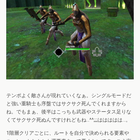
テンポよく敵さんが現れていくなぁ。シングルモードだ
と強い重騎士も序盤ではサクサク死んでくれますから
ね。でもまぁ、後半はこっちも武器やステータス足りな
くてサクサク死ぬんですけれどもね…^^;;;;ははははは…。
1階層クリアごとに、ルートを自分で決められる要素や