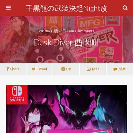
壬黒龍の武装決起Night改
2019年10月25日 • No Comments
Dusk Diver 酉閃町
Share
Tweet
Pin
Mail
SMS