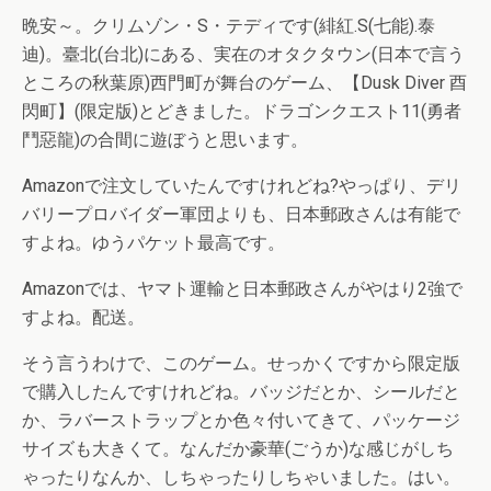
晩安～。クリムゾン・S・テディです(緋紅.S(七能).泰
迪)。臺北(台北)にある、実在のオタクタウン(日本で言う
ところの秋葉原)西門町が舞台のゲーム、【Dusk Diver 酉
閃町】(限定版)とどきました。ドラゴンクエスト11(勇者
鬥惡龍)の合間に遊ぼうと思います。
Amazonで注文していたんですけれどね?やっぱり、デリ
バリープロバイダー軍団よりも、日本郵政さんは有能で
すよね。ゆうパケット最高です。
Amazonでは、ヤマト運輸と日本郵政さんがやはり2強で
すよね。配送。
そう言うわけで、このゲーム。せっかくですから限定版
で購入したんですけれどね。バッジだとか、シールだと
か、ラバーストラップとか色々付いてきて、パッケージ
サイズも大きくて。なんだか豪華(ごうか)な感じがしち
ゃったりなんか、しちゃったりしちゃいました。はい。