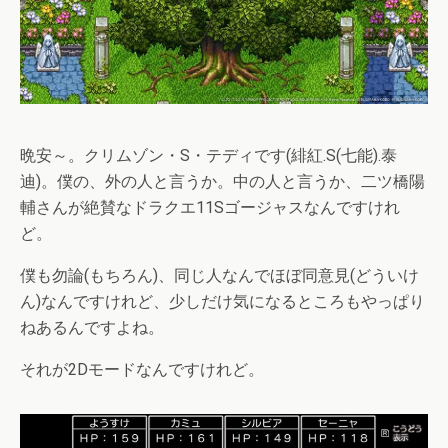
晩安～。クリムゾン・S・テディです(緋紅.S(七能).泰
迪)。僕の、外の人と言うか。中の人と言うか、二ツ橋陽
輔さんが絶賛なドラクエ11Sゴージャスなんですけれ
ど。
僕も勿論(もちろん)、同じ人なんでほぼ同意見(どういけ
ん)なんですけれど、少しだけ気になるところもやっぱり
ねあるんですよね。
それが2Dモードなんですけれど。