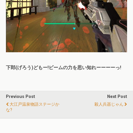
下郎(げろう)どもー!ビームの力を思い知れーーーーっ!
Previous Post
Next Post
大江戸温泉物語ステージか
殺人兵器じゃん
な?