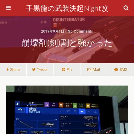
壬黒龍の武装決起Night改
2019年9月1日 • No Comments
崩壊剤(剣)割と強かった
Share
Tweet
Pin
Mail
SMS