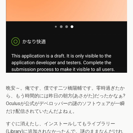
晩安～。俺です、僕です二ツ橋陽輔です。零時過ぎたか
ら、もう時間的には昨日の朝方(あさがた)だったかなぁ?
Oculusが公式がデベロッパーの謎のソフトウェアが一瞬
だけ配信されていたんだよねぇ。
すぐに消えたし、インストールしてもライブラリー
(Library)に追加されなかったんで。謎のままなんだけれ