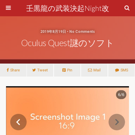
壬黒龍の武装決起Night改
2019年8月19日 • No Comments
Oculus Quest謎のソフト
Share
Tweet
Pin
Mail
SMS