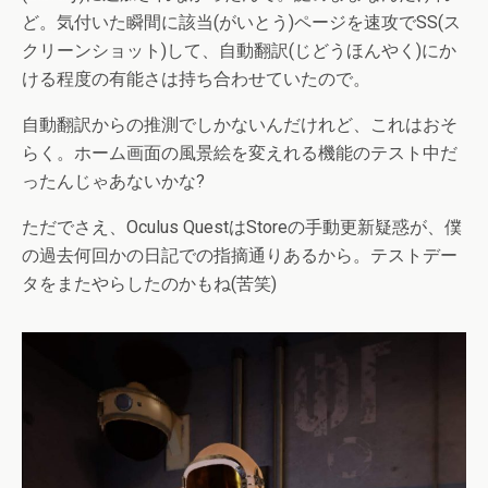
ど。気付いた瞬間に該当(がいとう)ページを速攻でSS(ス
クリーンショット)して、自動翻訳(じどうほんやく)にか
ける程度の有能さは持ち合わせていたので。
自動翻訳からの推測でしかないんだけれど、これはおそ
らく。ホーム画面の風景絵を変えれる機能のテスト中だ
ったんじゃあないかな?
ただでさえ、Oculus QuestはStoreの手動更新疑惑が、僕
の過去何回かの日記での指摘通りあるから。テストデー
タをまたやらしたのかもね(苦笑)