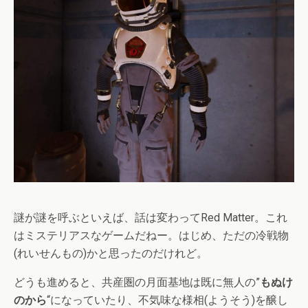
謎が謎を呼ぶといえば、話は変わってRed Matter。これ
はミステリアスなゲームだねー。はじめ、ただの冷戦物
(れいせんもの)かと思ったのだけれど。
どうも進めると、共産圏の月面基地は既に無人の”
もぬけ
のから
“になっていたり、不気味な様相(ようそう)を醸し