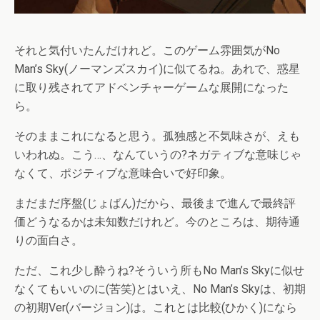
それと気付いたんだけれど。このゲーム雰囲気がNo
Man’s Sky(ノーマンズスカイ)に似てるね。あれで、惑星
に取り残されてアドベンチャーゲームな展開になった
ら。
そのままこれになると思う。孤独感と不気味さが、えも
いわれぬ。こう…、なんていうの?ネガティブな意味じゃ
なくて、ポジティブな意味合いで好印象。
まだまだ序盤(じょばん)だから、最後まで進んで最終評
価どうなるかは未知数だけれど。今のところは、期待通
りの面白さ。
ただ、これ少し酔うね?そういう所もNo Man’s Skyに似せ
なくてもいいのに(苦笑)とはいえ、No Man’s Skyは、初期
の初期Ver(バージョン)は。これとは比較(ひかく)になら