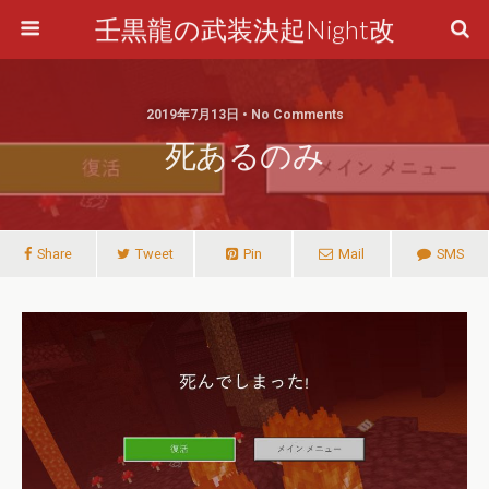
壬黒龍の武装決起Night改
2019年7月13日 • No Comments
死あるのみ
Share
Tweet
Pin
Mail
SMS