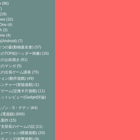
h
(96)
)
(18)
ows
(32)
 One
(4)
h
(3)
one
(4)
Android)
(7)
つの森(動物森友會)
(37)
のTOP絵(ヘッダー画像)
(16)
生のお絵描き
(91)
生のマンガ
(5)
生の出張ゲーム講座
(75)
ョン(動作遊戲)
(49)
ンチャー(冒險遊戲)
(1)
ゲーム(交換卡片遊戲)
(11)
ットレビュー(Gadget評論)
ムゾン・S・テディ
(64)
(電遊戯)
(666)
ム製作
(15)
ア支部長のゲームの話
(11)
レーション(模擬遊戲)
(20)
ティング(射擊遊戲)
(9)