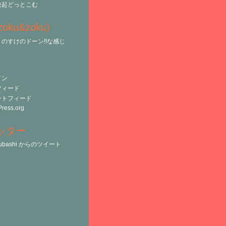
決起どっとこむ
(zoku&zoku)
のすけのドーン!!な感じ
イン
フィード
ントフィード
ress.org
ッター
tsubashi からのツイート