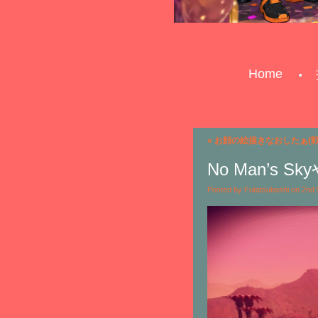
Home
«
お顔の絵描きなおしたぁ(戦
No Man’s
Posted by Futatsubashi on 2nd