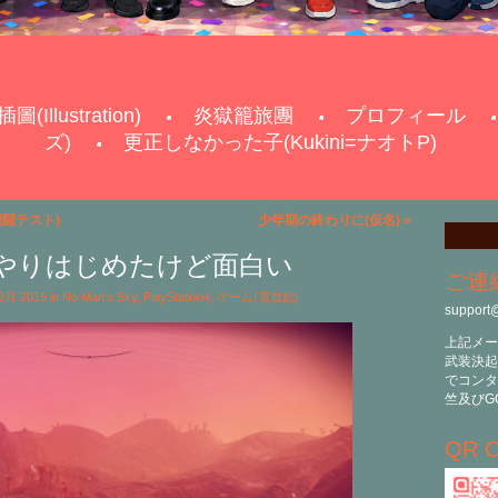
插圖(Illustration)
炎獄籠旅團
プロフィール
ズ)
更正しなかった子(Kukini=ナオトP)
闘テスト)
少年期の終わりに(仮名)
»
 Skyやりはじめたけど面白い
ご連
 9月 2016 in
No Man’s Sky
,
PlayStation4
,
ゲーム(電遊戯)
support
上記メー
武装決起
でコンタ
竺及びG
QR C