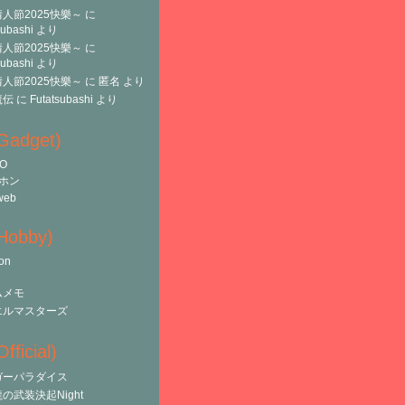
人節2025快樂～
に
subashi
より
人節2025快樂～
に
subashi
より
人節2025快樂～
に
匿名
より
魔伝
に
Futatsubashi
より
(Gadget)
O
ホン
web
(Hobby)
on
ムメモ
エルマスターズ
fficial)
ガーパラダイス
の武装決起Night