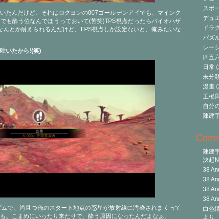
スポ
吐いたんだけど、それはロクヨンの007ゴールデンアイでも、マインク
デュ
でも酔う位なんでほうっておいて(苦笑)TPS視点だったらバイオハザ
ドラク
feでもなんとか耐えられるんだけど、FPS視点しか設定ないと、俺みたいな
パズ
レーシ
いたから!(笑)
四五
日常
(
未分
漫畫
(
王權與自
自分
陳建
Com
陳建
決起Ni
38 An
38 An
38 An
38 An
ダムで、尚且つ俺のスタート地点の惑星が放射線に汚染されまくって
白色情
も。こまめにいったり来たりで、酔う原因になったんだよなぁ。
より