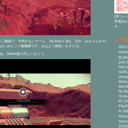
QRコー
帯電話か
す。
Cate
極端で。中間がないゲーム、No Man’s Sky。兄や、みちゃんがや
はじめた二ツ橋陽輔です。おはよう御座いますだぜ。
3DS
(
Andr
ね。Steam版の方じゃなくて。
BL(Bo
DAZ S
Doll
(
GOK
Hexa
Minec
Monst
No Ma
Oculu
PC G
PlayS
R-1
RPG(A
Secon
STUD