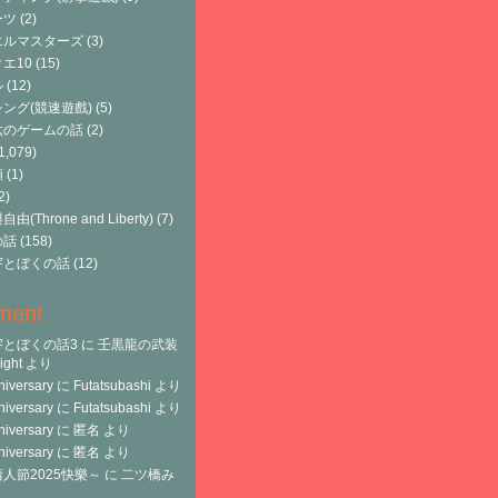
ーツ
(2)
エルマスターズ
(3)
エ10
(15)
ル
(12)
ング(競速遊戲)
(5)
六のゲームの話
(2)
1,079)
類
(1)
2)
由(Throne and Liberty)
(7)
の話
(158)
宇とぼくの話
(12)
ment
宇とぼくの話3
に
壬黒龍の武装
ght
より
niversary
に
Futatsubashi
より
niversary
に
Futatsubashi
より
niversary
に
匿名
より
niversary
に
匿名
より
人節2025快樂～
に
二ツ橋み