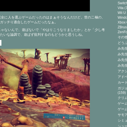
Switc
Vita
(7
Wii U
完全に人を選ぶゲームだったのはまぁそうなんだけど。世の二極の、
Wind
ガッチり適合したゲームだったなぁ。
Xbox
ZBrus
じゃないんで、遊ばないで「やはりこうなりましたか」とか「少し考
ZenF
たいな論調で、遊ばず批判するのもどうかと思うしね。
その他(
。
どうぶ
み先生
み先
み先
み先
アクシ
アドベ
カード
ガジェ
(159)
クリ
ゲーム
ゲー
サモ
シミュ
シュー