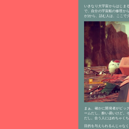
いきなり大宇宙からはじま
で、自分の宇宙船の修理から
か)から、詰む人は、ここで
まぁ、確かに開発者がビッ
ームだし、酔い易いけど。
だし。合う人にはめちゃくち
目的を与えられるんじゃなく