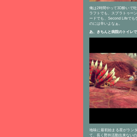
俺は2時間やって3D酔いで
ラフトでも、スプラトゥーン
ードでも、Second Li
のには辛いよなぁ。
あ、きちんと病院のトイレで吐
地味に最初始まる星がラン
て、長く野外活動出来ないの