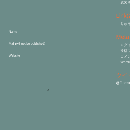
武装
Link
りゅう
Name
Meta
Mail (will not be published)
ログ
投稿
Website
コメ
WordP
ツイ
@Futa