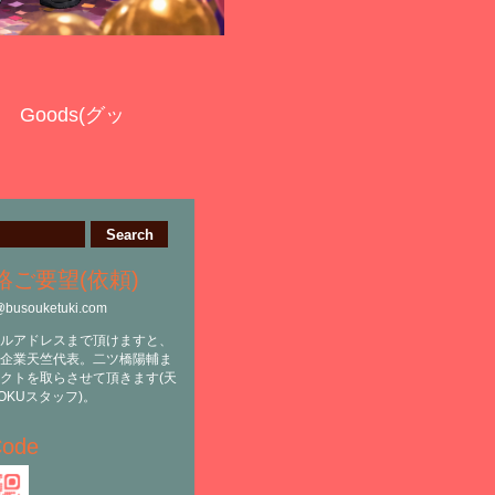
Goods(グッ
絡ご要望(依頼)
@busouketuki.com
ルアドレスまで頂けますと、
企業天竺代表。二ツ橋陽輔ま
クトを取らさせて頂きます(天
OKUスタッフ)。
ode