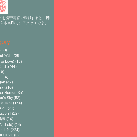
ドを携帯電話で撮影すると、携
らも当Blogにアクセスできま
gory
288)
oid-実用-
(39)
ys Love)
(13)
tudio
(44)
10)
U
(16)
gon
(42)
raft
(10)
er Hunter
(35)
n’s Sky
(52)
s Quest
(164)
AME
(71)
tation4
(12)
8插圖
(14)
ndroid)
(24)
d Life
(224)
IO DIVE
(6)