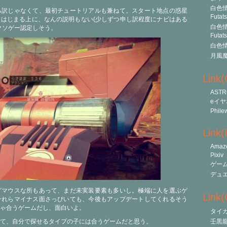
白色情
る訳じゃなくて、最初チュートリアルも兼ねて。スタート地点の惑星
Futat
はじまる上に、なんの説明もない(少しずつ申し訳程度にナビはある
白色情
クソゲー認定しそう。
Futat
白色情
月風
Link
ASTR
eイヤ
Phile
Link
Amaz
Pixiv
ゲー
デュ
グマウスな所もあって、まだ未実装要素も多いし。極端に人を選ぶゲ
Link(O
それらマイナス面さっぴいても、今後もアップデートしてくれるそう
ゃ合うゲームだし、面白いよ。
タイ
て、自分で探せるタイプの子には合うゲームだと思う。
壬黒龍