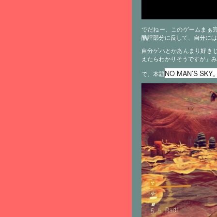
でだねー、このゲームまぁ
酷評部分に反して、自分には
自分ゲハとかあんまり好き
えたらわかりそうですが」み
NO MAN’S SKY
で、本題