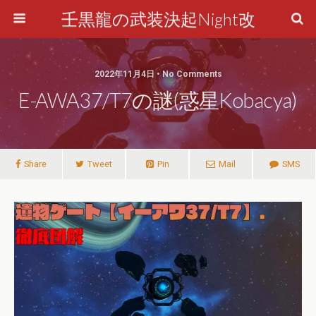
壬黒龍の武装決起Night改
2022年11月4日 • No Comments
E-AWA37/T7の謎(惑星Kobacya)
Share
Tweet
Pin
Mail
SMS