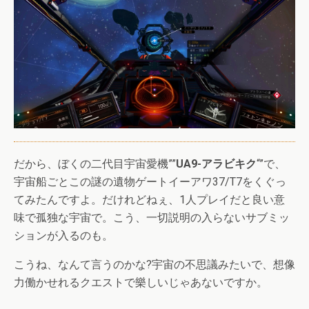
だから、ぼくの二代目宇宙愛機””
UA9-アラビキク
“”で、
宇宙船ごとこの謎の遺物ゲートイーアワ37/T7をくぐっ
てみたんですよ。だけれどねぇ、1人プレイだと良い意
味で孤独な宇宙で。こう、一切説明の入らないサブミッ
ションが入るのも。
こうね、なんて言うのかな?宇宙の不思議みたいで、想像
力働かせれるクエストで樂しいじゃあないですか。