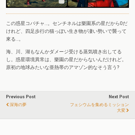
この惑星コバチャ…。センチネルは樂園系の星だから0だ
けれど、四足歩行の猫っぽい生き物が凄い勢いで襲って
來る…。
海、川、湖もなんかダメージ受ける蒸気噴き出してる
し。惑星環境異常は、樂園の星だからないんだけれど。
原初の地球みたいな亜熱帯のアマゾン的なそう言う?
Previous Post
Next Post
深海の夢
フェシウムを集めるミッション
大変