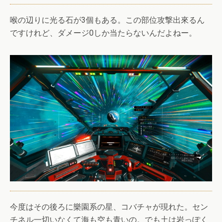
喉の辺りに光る石が3個もある。この部位攻撃出來るん
ですけれど、ダメージ0しか当たらないんだよねー。
今度はその後ろに樂園系の星、コバチャが現れた。セン
チネル一切いなくて海も空も青いの。でも土は岩っぽく