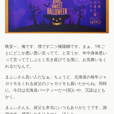
晩安～。俺です、僕です二ツ橋陽輔です。まぁ、1年ご
とにどこか悪い悪い言ってて。と言うか、年中身体悪い
って言っててしぶとく生き延びてる僕に、お見舞いをく
れるだなんて。
まふぃさん良い人だなぁ。ちょうど、北海道の毎年ジャ
ガイモをくれる叔父のジャガイモも届いたからね。同時
に。今日は北海道パーティーだー(笑)いや、冗談はとも
かく。
まふぃさんも、叔父も本当にいつもありがとうです。謝