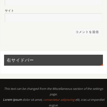
サイト
右サイドバー
This text can be changed from the Miscellaneous section of the settings
page.
Lorem ipsum
dolor sit amet,
consectetur adipiscing
elit, cras ut imperdiet
augue.