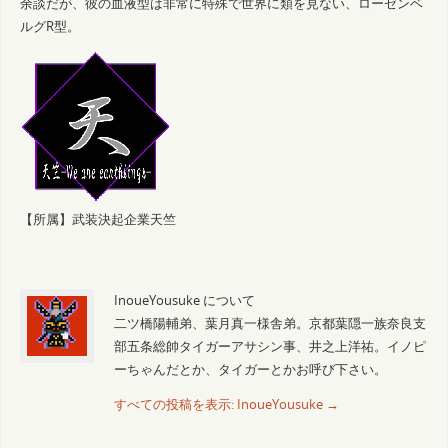
余談だが、彼の血液型は非常に特殊で世界に類を見ない、ローゼンベ
ルグR型。
【所属】武装決起企業天竺
InoueYousuke について
二ツ橋陽輔弟、葉月真一様舎弟。京都葉隠一族奈良支
部五条総帥タイガーアサシン事、井之上洋祐。イノピ
ーちゃんだとか、タイガーとかお呼び下さい。
すべての投稿を表示: InoueYousuke
→