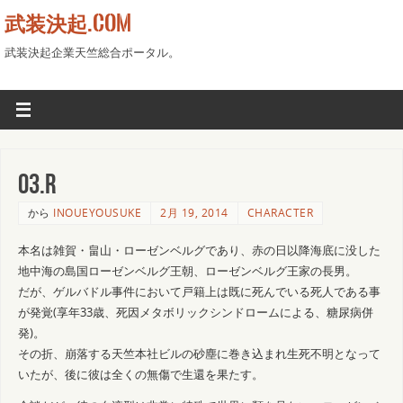
武装決起.COM
武装決起企業天竺総合ポータル。
03.R
から
INOUEYOUSUKE
2月 19, 2014
CHARACTER
本名は雑賀・畠山・ローゼンベルグであり、赤の日以降海底に没した
地中海の島国ローゼンベルグ王朝、ローゼンベルグ王家の長男。
だが、ゲルバドル事件において戸籍上は既に死んでいる死人である事
が発覚(享年33歳、死因メタボリックシンドロームによる、糖尿病併
発)。
その折、崩落する天竺本社ビルの砂塵に巻き込まれ生死不明となって
いたが、後に彼は全くの無傷で生還を果たす。