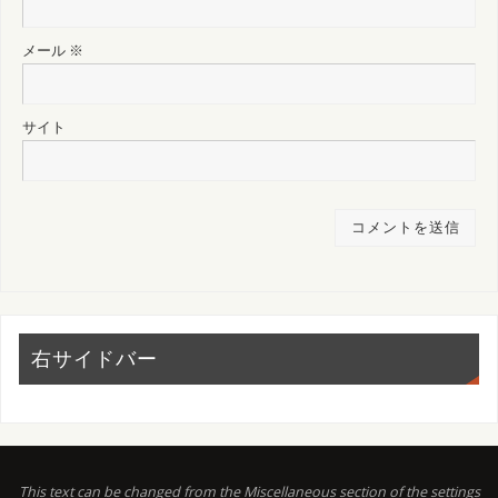
メール
※
サイト
右サイドバー
This text can be changed from the Miscellaneous section of the settings