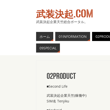
武装決起.COM
武装決起企業天竺総合ポータル。
ホーム
01INFORMATION
02PROD
09SPECIAL
02Product
■Second Life
武装決起企業天竺(稼働中)
SIM名 Tenjiku