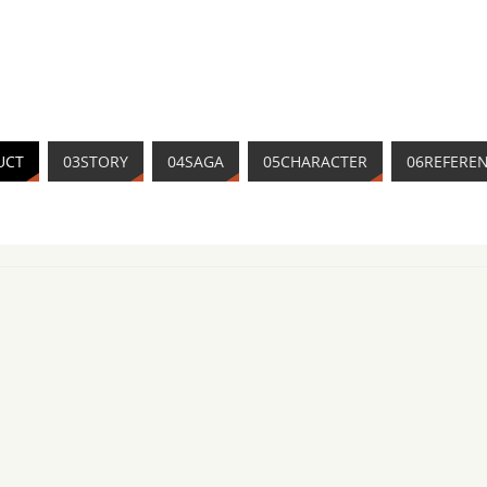
UCT
03STORY
04SAGA
05CHARACTER
06REFERE