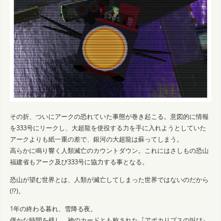
その折、ついにアークの恐れていた事態が巻き起こる。意図的に情報
を333号にリークし、大超龍を使役する力を手に入れようとしていた
アークよりも紙一重の差で、銀河の大超龍は蘇ってしまう。
高らかに鳴り響く人類滅亡のカウントダウン。これにはさしもの恐山
福建省もアーク及び333号に協力する事となる。
恐山が望む世界とは、人類が滅亡してしまった世界ではないのだから
(!?)。
1年の終わる暮れ、雪降る夜。
僅かな時間を残し、神のカードとも称された『アポカリプスの叫び』