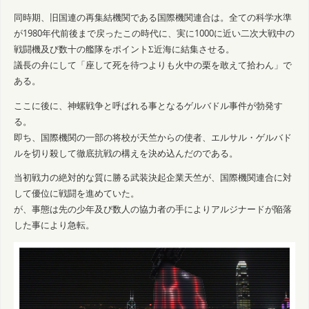
同時期、旧国連の再集結機関である国際機関連合は。全ての科学水準
が1980年代前後まで戻ったこの時代に、実に1000に近い二次大戦中の
戦闘機及び数十の艦隊をポイントΣ近海に結集させる。
議長の弁にして「座して死を待つよりも火中の栗を敢えて拾わん」で
ある。
ここに後に、神螺戦争と呼ばれる事となるゲルバドル事件が勃発す
る。
即ち、国際機関の一部の将校が天竺からの使者、エルサル・ゲルバド
ルを切り殺して徹底抗戦の構えを決め込んだのである。
当初戦力の絶対的な質に勝る武装決起企業天竺が、国際機関連合に対
して優位に戦闘を進めていた。
が、事態は先の少年及び数人の協力者の手によりアルジナードが陥落
した事により急転。