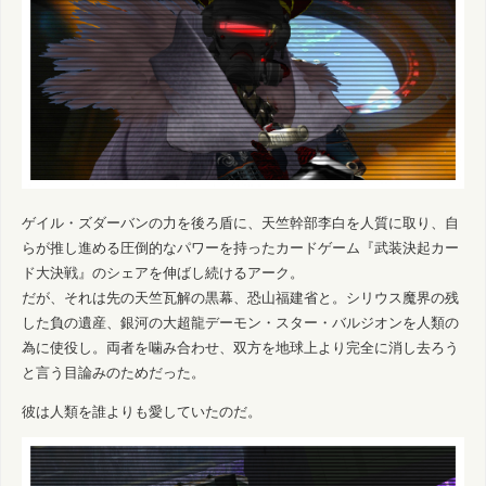
ゲイル・ズダーバンの力を後ろ盾に、天竺幹部李白を人質に取り、自
らが推し進める圧倒的なパワーを持ったカードゲーム『武装決起カー
ド大決戦』のシェアを伸ばし続けるアーク。
だが、それは先の天竺瓦解の黒幕、恐山福建省と。シリウス魔界の残
した負の遺産、銀河の大超龍デーモン・スター・バルジオンを人類の
為に使役し。両者を噛み合わせ、双方を地球上より完全に消し去ろう
と言う目論みのためだった。
彼は人類を誰よりも愛していたのだ。