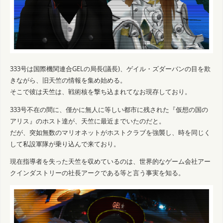
333号は国際機関連合GELの局長(議長)、ゲイル・ズダーバンの目を欺
きながら、旧天竺の情報を集め始める。
そこで彼は天竺は、戦術核を撃ち込まれてなお現存しており。
333号不在の間に、僅かに無人に等しい都市に残された『仮想の国の
アリス』のホスト達が、天竺に最近までいたのだと。
だが、突如無数のマリオネットがホストクラブを強襲し、時を同じく
して私設軍隊が乗り込んで来ており。
現在指導者を失った天竺を収めているのは、世界的なゲーム会社アー
クインダストリーの社長アークである等と言う事実を知る。