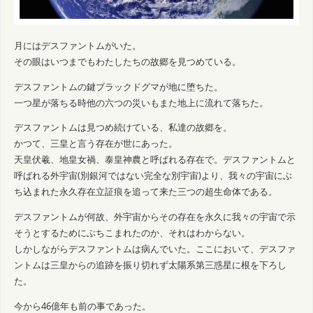
月にはデスファントムがいた。
その眼はいつまでもわたしたちの故郷を見つめている。
デスファントムの鍵ブラックドグマが地に堕ちた。
一つ星が落ちる時他の六つの災いもまた地上に流れて落ちた。
デスファントムは見つめ続けている、私達の故郷を。
かつて、三皇と言う存在が世にあった。
天皇伏羲、地皇女禍、泰皇神農と呼ばれる存在で。デスファントムと
呼ばれる外宇宙(別銀河ではない完全な別宇宙)より、我々の宇宙にぶ
ち込まれた永久存在立証痕を追って来た三つの超生命体である。
デスファントムが何故、外宇宙からその存在を永久に我々の宇宙で示
そうとするためにぶちこまれたのか、それはわからない。
しかしながらデスファントムは病んでいた。ここにおいて、デスファ
ントムは三皇からの追跡を振り切れず太陽系第三惑星に根を下ろし
た。
今から46億年も前の事であった。