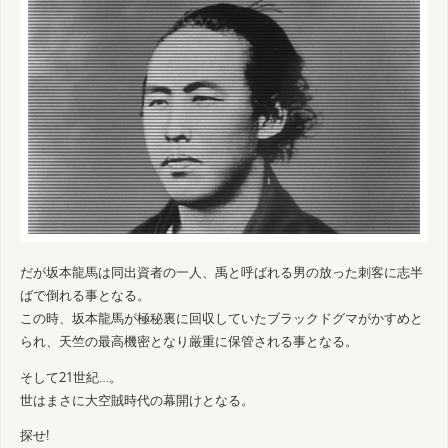
だが坂本龍馬は同出資者の一人、禹と呼ばれる男の放った刺客に志半
ばで倒れる事となる。
この時、坂本龍馬が極秘裏に回収していたブラックドグマがかすめと
られ、天竺の最高機密となり厳重に保管される事となる。
そして21世紀…。
世はまさに大空賊時代の幕開けとなる。
探せ!