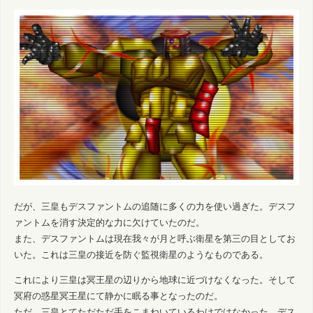
だが、三皇もデスファントムの追随に多くの力を使い過ぎた。デスフ
ァントムを消す決定的な力に欠けていたのだ。
また、デスファントムは現在我々が月と呼ぶ衛星を第三の目としてお
いた。これは三皇の接近を防ぐ監視衛星のようなものである。
これにより三皇は冥王星の辺りから地球に近づけなくなった。そして
冥府の惑星冥王星にて静かに眠る事となったのだ。
ただ、三皇とてただただ手をこまねいているわけではなかった。デス