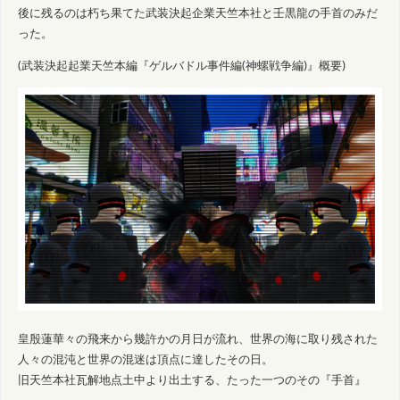
後に残るのは朽ち果てた武装決起企業天竺本社と壬黒龍の手首のみだ
った。
(武装決起起業天竺本編『ゲルバドル事件編(神螺戦争編)』概要)
皇殷蓮華々の飛来から幾許かの月日が流れ、世界の海に取り残された
人々の混沌と世界の混迷は頂点に達したその日。
旧天竺本社瓦解地点土中より出土する、たった一つのその『手首』