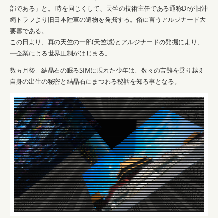
部である」と。 時を同じくして、天竺の技術主任である通称Drが旧沖
縄トラフより旧日本陸軍の遺物を発掘する。俗に言うアルジナード大
要塞である。
この日より、真の天竺の一部(天竺城)とアルジナードの発掘により、
一企業による世界圧制がはじまる。
数ヵ月後、結晶石の眠るSIMに現れた少年は、数々の苦難を乗り越え
自身の出生の秘密と結晶石にまつわる秘話を知る事となる。