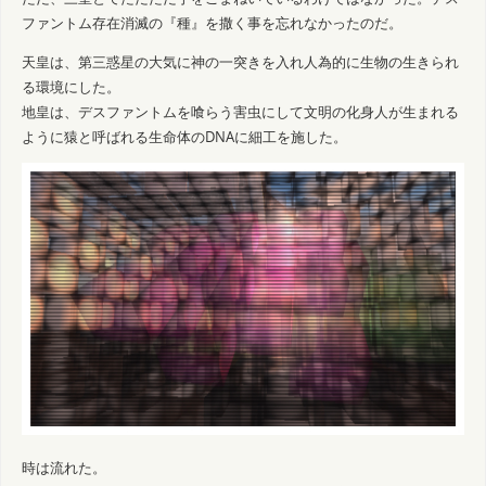
ファントム存在消滅の『種』を撒く事を忘れなかったのだ。
天皇は、第三惑星の大気に神の一突きを入れ人為的に生物の生きられ
る環境にした。
地皇は、デスファントムを喰らう害虫にして文明の化身人が生まれる
ように猿と呼ばれる生命体のDNAに細工を施した。
時は流れた。