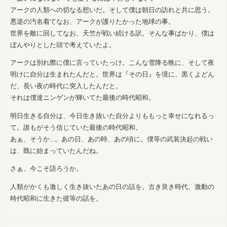
アークの人類への切なる想いだ。そして僕は朝日の訪れと共に思う。
悪逆の汚名着てなお、アークが護りたかった地球の事。
世界を敵に回してなお、天竺が戦い続ける訳。そんな事ばかり、僕は
ぼんやりとした頭で考えていたよ。
アークは別れ際に僕に言っていたっけ。こんな雪降る晩に、そして夜
明けに自分は生まれたんだと。世界は『その日』を境に、黒くよどん
だ、長い夜の時代に突入したんだと。
それは僕達ニンゲンが輝いてた最後の時代昭和。
明日生きる自分は、今日生き抜いた自分よりももっと幸せになれるっ
て。誰もがそう信じていた最後の時代昭和。
あぁ、そうか…。あの日、あの時、あの頃に。僕等の武装決起の戦い
は、既に始まっていたんだね。
さぁ、今こそ語ろうか。
人類がかくも激しく生き抜いたあの日の話を。古き良き時代、激動の
時代昭和に生きた彼等の話を。