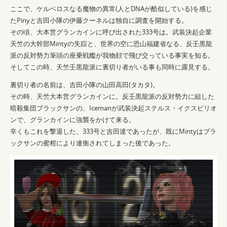
ここで、ケルベロスなる魔物の異常(人とDNAが酷似している)を感じ
たPinyと吉田小隊の伊藤クーネルは独自に調査を開始する。
その頃、大本営グランカインに呼び出された333号は。武装決起企業
天竺の大幹部Mintyの失踪と、世界の空に恐山福建省なる、反壬黒龍
派の反対勢力筆頭の座乗戦艦が我物顔で飛び交っている事実を知る。
そしてこの時、天竺壬黒龍派に裏切り者がいる事も同時に露見する。
裏切り者の名前は、吉田小隊の山田高田(タカタ)。
その時、天竺大本営グランカインに。反壬黒龍派の反対勢力に組した
暗殺集団ブラックサンの、Icemanが武装決起ステルス・イクスピリオ
ンで、グランカインに強襲をかけて来る。
辛くもこれを撃退した、333号と吉田達であったが、既にMintyはブラ
ックサンの蜜柑により連衡されてしまった後であった。