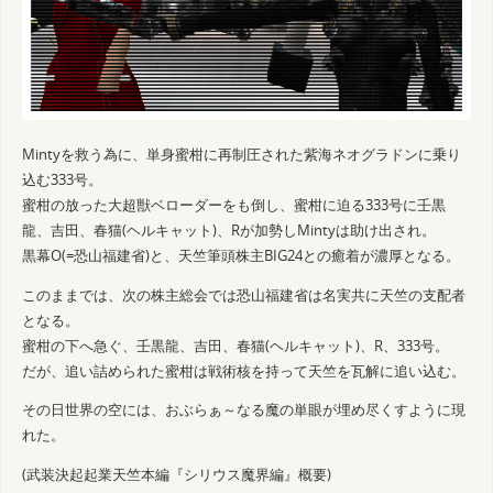
Mintyを救う為に、単身蜜柑に再制圧された紫海ネオグラドンに乗り
込む333号。
蜜柑の放った大超獣ベローダーをも倒し、蜜柑に迫る333号に壬黒
龍、吉田、春猫(ヘルキャット)、Rが加勢しMintyは助け出され。
黒幕O(=恐山福建省)と、天竺筆頭株主BIG24との癒着が濃厚となる。
このままでは、次の株主総会では恐山福建省は名実共に天竺の支配者
となる。
蜜柑の下へ急ぐ、壬黒龍、吉田、春猫(ヘルキャット)、R、333号。
だが、追い詰められた蜜柑は戦術核を持って天竺を瓦解に追い込む。
その日世界の空には、おぶらぁ～なる魔の単眼が埋め尽くすように現
れた。
(武装決起起業天竺本編『シリウス魔界編』概要)