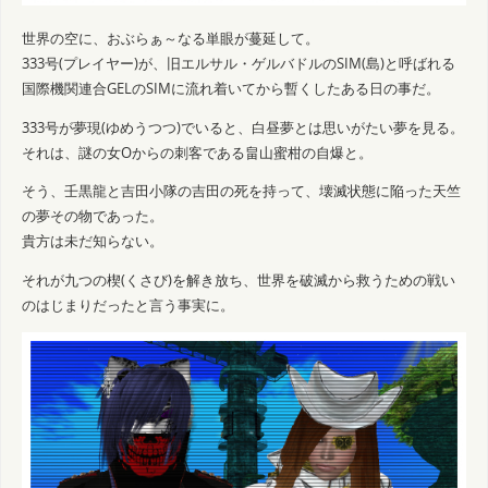
世界の空に、おぶらぁ～なる単眼が蔓延して。
333号(プレイヤー)が、旧エルサル・ゲルバドルのSIM(島)と呼ばれる
国際機関連合GELのSIMに流れ着いてから暫くしたある日の事だ。
333号が夢現(ゆめうつつ)でいると、白昼夢とは思いがたい夢を見る。
それは、謎の女Oからの刺客である畠山蜜柑の自爆と。
そう、壬黒龍と吉田小隊の吉田の死を持って、壊滅状態に陥った天竺
の夢その物であった。
貴方は未だ知らない。
それが九つの楔(くさび)を解き放ち、世界を破滅から救うための戦い
のはじまりだったと言う事実に。