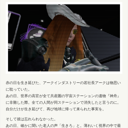
赤の日を生き延びた、アークインダストリーの若社長アークは物思い
に耽っていた。
あの日、世界の高官が全て共産圏の宇宙ステーションの遺物『神舟』
に非難した際。全ての人間が同ステーションで消失したと言うのに。
自分だけが生き延びて、再び地球に帰って来られた事実を。
そして彼は忘れられなかった。
あの日、確かに聞いた老人の声「生きろ」と。薄れいく視界の中で最