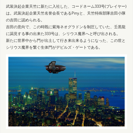
武装決起企業天竺に新たに入社した、コードネーム333号(プレイヤー)
は。武装決起企業天竺名誉会長であるPinyと、天竺特殊部隊吉田小隊
の吉田に認められる。
吉田の意向で、この時既に紫海ネオグラドンを制圧していた、壬黒龍
に謁見する事の出来た333号は、シリウス魔界へと呼び出される。
新たに世界中から門が出土して行き来出来るようになった、この世と
シリウス魔界を繋ぐ生体門がデビルズ・ゲートである。