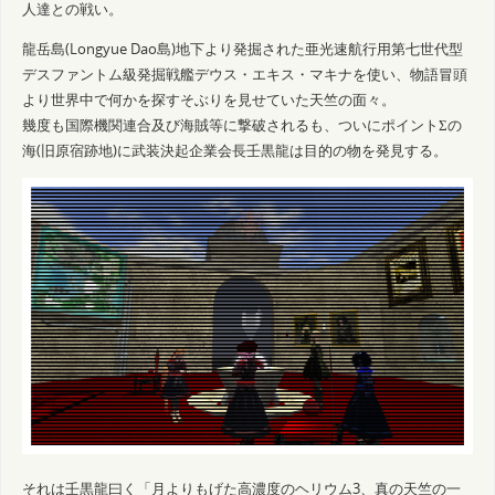
人達との戦い。
龍岳島(Longyue Dao島)地下より発掘された亜光速航行用第七世代型
デスファントム級発掘戦艦デウス・エキス・マキナを使い、物語冒頭
より世界中で何かを探すそぶりを見せていた天竺の面々。
幾度も国際機関連合及び海賊等に撃破されるも、ついにポイントΣの
海(旧原宿跡地)に武装決起企業会長壬黒龍は目的の物を発見する。
それは壬黒龍曰く「月よりもげた高濃度のヘリウム3、真の天竺の一