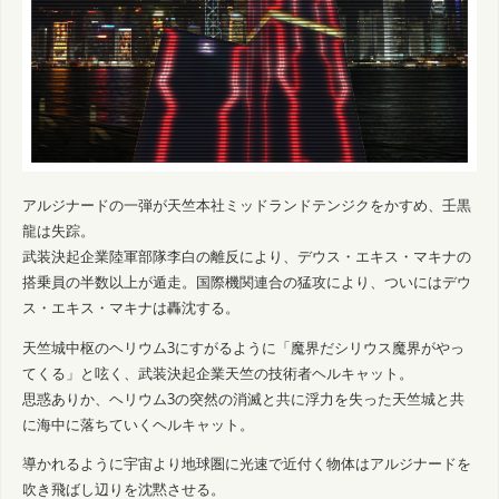
アルジナードの一弾が天竺本社ミッドランドテンジクをかすめ、壬黒
龍は失踪。
武装決起企業陸軍部隊李白の離反により、デウス・エキス・マキナの
搭乗員の半数以上が遁走。国際機関連合の猛攻により、ついにはデウ
ス・エキス・マキナは轟沈する。
天竺城中枢のヘリウム3にすがるように「魔界だシリウス魔界がやっ
てくる」と呟く、武装決起企業天竺の技術者ヘルキャット。
思惑ありか、ヘリウム3の突然の消滅と共に浮力を失った天竺城と共
に海中に落ちていくヘルキャット。
導かれるように宇宙より地球圏に光速で近付く物体はアルジナードを
吹き飛ばし辺りを沈黙させる。