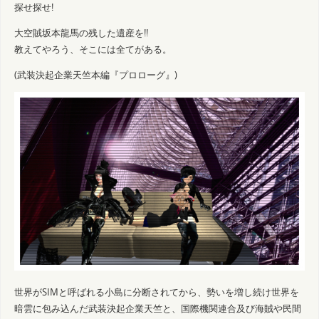
探せ探せ!
大空賊坂本龍馬の残した遺産を!!
教えてやろう、そこには全てがある。
(武装決起企業天竺本編『プロローグ』)
世界がSIMと呼ばれる小島に分断されてから、勢いを増し続け世界を
暗雲に包み込んだ武装決起企業天竺と、国際機関連合及び海賊や民間