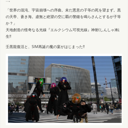
…。
「世界の混沌、宇宙崩壊への序曲。未だ悪意の子等の死を望まず。黒
の天帝、蒼き海。虚無と絶望の空に覇の警鐘を鳴らさんとするが子等
か？」
天地創造の怪奇なる光線『エルクシウム可視光線』神射(しんしゃ)転
生!!
壬黒龍復活と、SIM再誕の魔の宴がはじまった!!