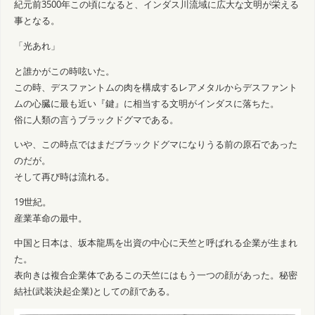
紀元前3500年この頃になると、インダス川流域に広大な文明が栄える
事となる。
「光あれ」
と誰かがこの時呟いた。
この時、デスファントムの肉を構成するレアメタルからデスファント
ムの心臓に最も近い『鍵』に相当する文明がインダスに落ちた。
俗に人類の言うブラックドグマである。
いや、この時点ではまだブラックドグマになりうる前の原石であった
のだが。
そして再び時は流れる。
19世紀。
産業革命の最中。
中国と日本は、坂本龍馬を出資の中心に天竺と呼ばれる企業が生まれ
た。
表向きは複合企業体であるこの天竺にはもう一つの顔があった。秘密
結社(武装決起企業)としての顔である。