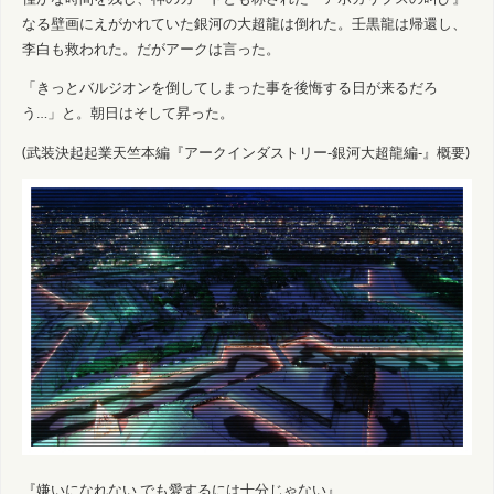
なる壁画にえがかれていた銀河の大超龍は倒れた。壬黒龍は帰還し、
李白も救われた。だがアークは言った。
「きっとバルジオンを倒してしまった事を後悔する日が来るだろ
う…」と。朝日はそして昇った。
(武装決起起業天竺本編『アークインダストリー-銀河大超龍編-』概要)
『嫌いになれない でも愛するには十分じゃない』