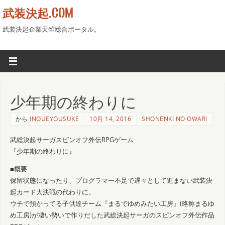
武装決起.COM
武装決起企業天竺総合ポータル。
少年期の終わりに
から
INOUEYOUSUKE
10月 14, 2016
SHONENKI NO OWARI
武総決起サーガスピンオフ外伝RPGゲーム
『少年期の終わりに』
■概要
保留状態になったり、プログラマー不足で遅々として進まない武装決
起カード大決戦の代わりに。
ウチで預かってる子供達チーム『まるでゆめみたい工房』(略称まるゆ
め工房)が凄い勢いで作りだした武総決起サーガのスピンオフ外伝作品