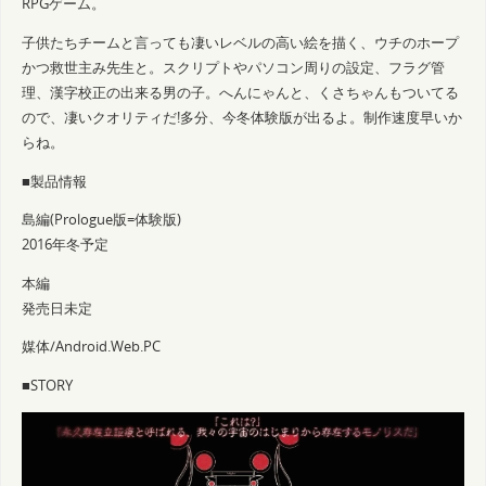
RPGゲーム。
子供たちチームと言っても凄いレベルの高い絵を描く、ウチのホープ
かつ救世主み先生と。スクリプトやパソコン周りの設定、フラグ管
理、漢字校正の出来る男の子。へんにゃんと、くさちゃんもついてる
ので、凄いクオリティだ!多分、今冬体験版が出るよ。制作速度早いか
らね。
■製品情報
島編(Prologue版=体験版)
2016年冬予定
本編
発売日未定
媒体/Android.Web.PC
■STORY