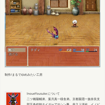
制作/まるでゆめみたい工房
InoueYousuke について
二ツ橋陽輔弟、葉月真一様舎弟。京都葉隠一族奈良支
部五条総帥タイガーアサシン事、井之上洋祐。イノピ