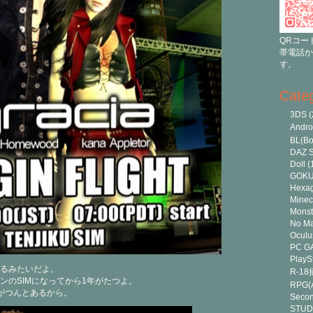
QRコー
帯電話か
す。
Cate
3DS
(
Andr
BL(Bo
DAZ S
Doll
(
GOK
Hexa
Minec
Monst
No Ma
Oculu
PC G
PlayS
るみたいだよ。
R-1
ンのSIMになってから1年がたつよ。
RPG(A
がつんとあるから。
Secon
STUD