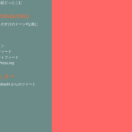
決起どっとこむ
(zoku&zoku)
のすけのドーン!!な感じ
イン
フィード
ントフィード
ress.org
ッター
tsubashi からのツイート