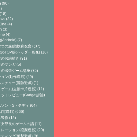
h
(96)
)
(18)
ows
(32)
 One
(4)
h
(3)
one
(4)
Android)
(7)
つの森(動物森友會)
(37)
のTOP絵(ヘッダー画像)
(16)
生のお絵描き
(91)
生のマンガ
(5)
生の出張ゲーム講座
(75)
ョン(動作遊戲)
(49)
ンチャー(冒險遊戲)
(1)
ゲーム(交換卡片遊戲)
(11)
ットレビュー(Gadget評論)
ムゾン・S・テディ
(64)
(電遊戯)
(666)
ム製作
(15)
ア支部長のゲームの話
(11)
レーション(模擬遊戲)
(20)
ティング(射擊遊戲)
(9)