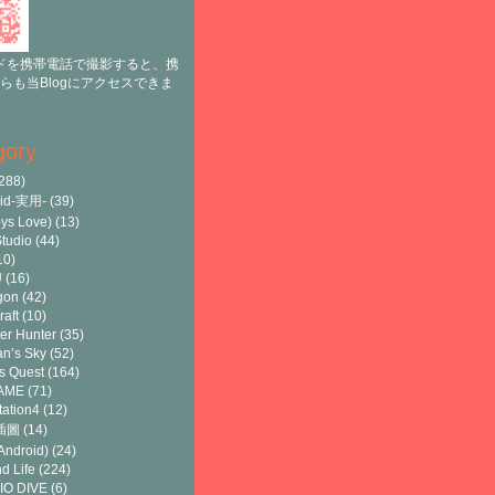
ドを携帯電話で撮影すると、携
らも当Blogにアクセスできま
gory
288)
oid-実用-
(39)
ys Love)
(13)
tudio
(44)
10)
U
(16)
gon
(42)
raft
(10)
er Hunter
(35)
n’s Sky
(52)
s Quest
(164)
AME
(71)
tation4
(12)
8插圖
(14)
ndroid)
(24)
d Life
(224)
IO DIVE
(6)