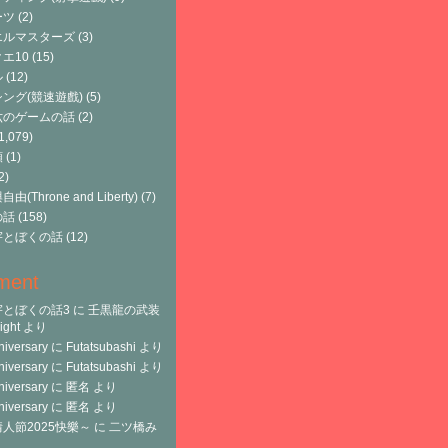
ーツ
(2)
エルマスターズ
(3)
エ10
(15)
ル
(12)
ング(競速遊戲)
(5)
六のゲームの話
(2)
1,079)
類
(1)
2)
由(Throne and Liberty)
(7)
の話
(158)
宇とぼくの話
(12)
ment
宇とぼくの話3
に
壬黒龍の武装
ght
より
niversary
に
Futatsubashi
より
niversary
に
Futatsubashi
より
niversary
に
匿名
より
niversary
に
匿名
より
人節2025快樂～
に
二ツ橋み