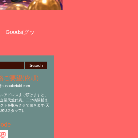
Goods(グッ
絡ご要望(依頼)
@busouketuki.com
ルアドレスまで頂けますと、
企業天竺代表。二ツ橋陽輔ま
クトを取らさせて頂きます(天
OKUスタッフ)。
ode