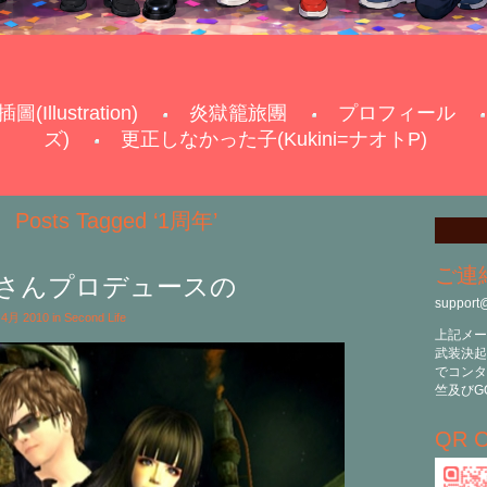
插圖(Illustration)
炎獄籠旅團
プロフィール
ズ)
更正しなかった子(Kukini=ナオトP)
Posts Tagged ‘1周年’
ご連
saさんプロデュースの
support
h 4月 2010 in
Second Life
上記メー
武装決起
でコンタ
竺及びG
QR C