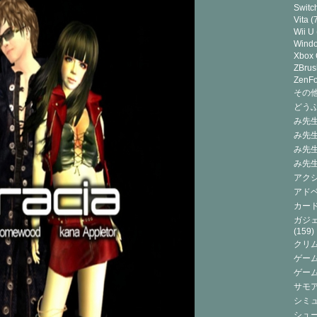
Switc
Vita
(7
Wii U
Wind
Xbox
ZBrus
ZenF
その他(
どうぶ
み先生
み先
み先
み先
アクシ
アドベ
カード
ガジェ
(159)
クリ
ゲーム
ゲー
サモ
シミュ
シュー