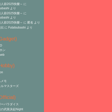
人節2025快樂～
に
subashi
より
人節2025快樂～
に
subashi
より
人節2025快樂～
に
匿名
より
魔伝
に
Futatsubashi
より
(Gadget)
O
ホン
web
(Hobby)
on
ムメモ
エルマスターズ
fficial)
ガーパラダイス
の武装決起Night