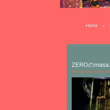
Home
ZEROのma
Posted by Futatsubashi on 19t