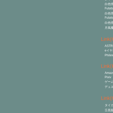
白色情
Futat
白色情
Futat
白色情
月風
Link
ASTR
eイヤ
Phile
Link
Amaz
Pixiv
ゲー
デュ
Link(O
タイ
壬黒龍