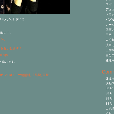
スポ
デュ
ドラク
いらして下さいね。
パズ
レーシ
四五
 SIMにて。
日常
(
未分
漫畫
(
力お願いします！
王權與自
自分
陳建
と幸いです。
Com
ife
,
ZERO
,
二ツ橋陽輔
,
壬黒龍
,
天竺
陳建
決起Ni
38 An
38 An
38 An
38 An
白色情
より