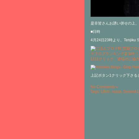
是非皆さんお誘い併せの上、
■日時
4月24日23時より、Tenjiku
※ブログランキング参加中！
1日1クリック、皆様のご協
上記ボタン1クリック下さる
No Comments »
Tags:
1周年
,
masa
,
Second L