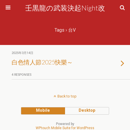
壬黒龍の武装決起Night改
Tags › 台V
2025年3月14日
白色情人節2025快樂～
4 RESPONSES
Back to top
Mobile
Desktop
Powered by
WPtouch Mobile Suite for WordPress