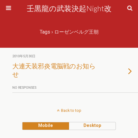
壬黒龍の武装決起Night改
Tags › ローゼンベルグ王朝
2010年5月30日
大連天装邪炎電脳戦のお知ら
せ
NO RESPONSES
Back to top
Mobile
Desktop