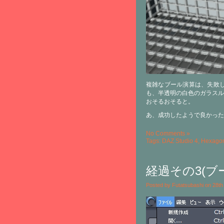
複雑なブール演算は、失敗
も、半透明の白色のガラスル
おそるおそると。
あ、成功したようで良かった
No Comments »
Tags:
DAZ Studio 4
,
Hexagon
経過その3(
Posted by Futatsubashi on 28t