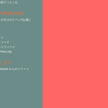
決起どっとこむ
(zoku&zoku)
のすけのドーン!!な感じ
イン
フィード
ントフィード
ress.org
ッター
tsubashi からのツイート