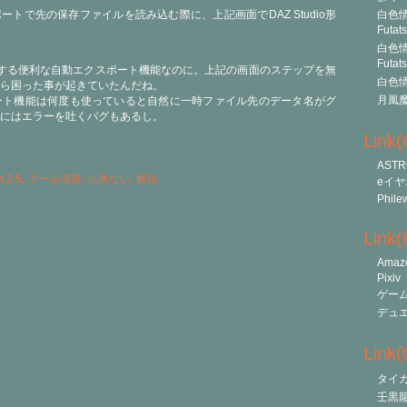
インポートで先の保存ファイルを読み込む際に、上記画面でDAZ Studio形
白色情
Futat
白色情
Futat
する便利な自動エクスポート機能なのに。上記の画面のステップを無
白色情
ら困った事が起きていたんだね。
月風
ート機能は何度も使っていると自然に一時ファイル先のデータ名がグ
にはエラーを吐くバグもあるし。
Link
ASTR
 2.5
,
ブール演算
,
出来ない
,
解決
eイヤ
Phile
Link
Amaz
Pixiv
ゲー
デュ
Link(O
タイ
壬黒龍