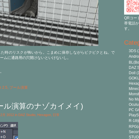
QRコー
帯電話か
す。
Cate
3DS
(
した時のリスクが怖いから。こまめに保存しながらビクビクとね。で
Andr
ームに通路用の穴開けないといけないし。
BL(Bo
DAZ S
。
Doll
(
GOK
Hexa
 2.5
,
ブール演算
Minec
Monst
No Ma
ブール演算のナゾカイメイ)
Oculu
PC G
h 2月 2012 in
DAZ Studio
,
Hexagon
,
日常
PlayS
R-1
RPG(A
Secon
STUD