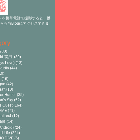
ドを携帯電話で撮影すると、携
らも当Blogにアクセスできま
gory
288)
oid-実用-
(39)
ys Love)
(13)
tudio
(44)
10)
U
(16)
gon
(42)
raft
(10)
er Hunter
(35)
n’s Sky
(52)
s Quest
(164)
AME
(71)
tation4
(12)
8插圖
(14)
ndroid)
(24)
d Life
(224)
IO DIVE
(6)