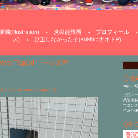
插圖(Illustration)
炎獄籠旅團
プロフィール
ズ)
更正しなかった子(Kukini=ナオトP)
Posts Tagged ‘ブール演算’
ご連
support
 3月 2012 in
DAZ Studio
,
Hexagon
,
日常
上記メー
武装決起
でコンタ
竺及びG
QR C