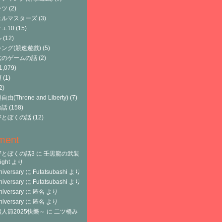
ーツ
(2)
エルマスターズ
(3)
エ10
(15)
ル
(12)
ング(競速遊戲)
(5)
六のゲームの話
(2)
1,079)
類
(1)
2)
由(Throne and Liberty)
(7)
の話
(158)
宇とぼくの話
(12)
ment
宇とぼくの話3
に
壬黒龍の武装
ght
より
niversary
に
Futatsubashi
より
niversary
に
Futatsubashi
より
niversary
に
匿名
より
niversary
に
匿名
より
人節2025快樂～
に
二ツ橋み