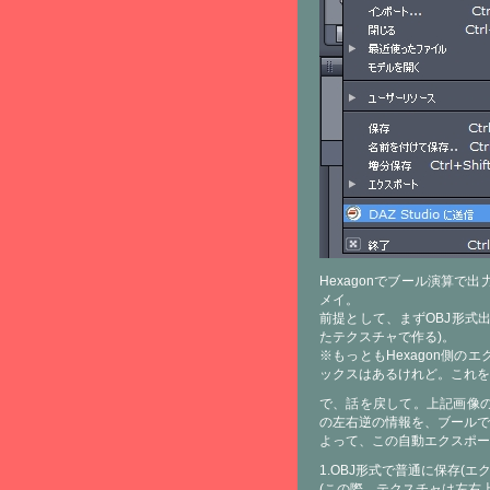
Hexagonでブール演算で出
メイ。
前提として、まずOBJ形式
たテクスチャで作る)。
※もっともHexagon側
ックスはあるけれど。これを
で、話を戻して。上記画像のよ
の左右逆の情報を、ブールで
よって、この自動エクスポー
1.OBJ形式で普通に保存(エ
(この際、テクスチャは左右