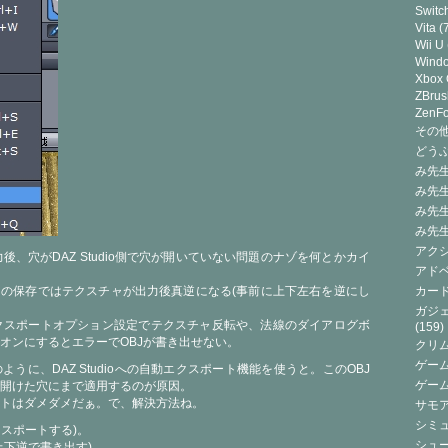
Switc
Vita
(7
Wii U
Wind
Xbox
ZBrus
ZenF
その他(
どうぶ
み先生
み先
み先
み先
アクシ
力後、穴がDAZ Studio側で穴が開いていない問題のナゾを何とかカイ
アドベ
出の保存ではテクスチャが出力後真逆になる(事前に上下左右を逆にし
カード
ガジェ
のエクスポートオプション設定でテクスチャ反転や、法線のダイアログボ
(159)
オンにするとエラーでOBJが書き出せない。
クリ
ゲーム
うに、DAZ Studioへの自動エクスポート機能を使うと。このOBJ
ゲー
開けた穴にまで適用するのが原因。
トはダメダメだぁ。で、解決方法ね。
サモ
シミュ
クスポートする)。
シュー
上下逆で書き出す)