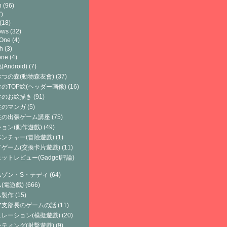
h
(96)
)
(18)
ows
(32)
 One
(4)
h
(3)
one
(4)
Android)
(7)
つの森(動物森友會)
(37)
のTOP絵(ヘッダー画像)
(16)
生のお絵描き
(91)
生のマンガ
(5)
生の出張ゲーム講座
(75)
ョン(動作遊戲)
(49)
ンチャー(冒險遊戲)
(1)
ゲーム(交換卡片遊戲)
(11)
ットレビュー(Gadget評論)
ムゾン・S・テディ
(64)
(電遊戯)
(666)
ム製作
(15)
ア支部長のゲームの話
(11)
レーション(模擬遊戲)
(20)
ティング(射擊遊戲)
(9)