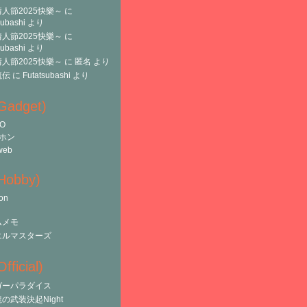
人節2025快樂～
に
subashi
より
人節2025快樂～
に
subashi
より
人節2025快樂～
に
匿名
より
魔伝
に
Futatsubashi
より
(Gadget)
O
ホン
web
(Hobby)
on
ムメモ
エルマスターズ
fficial)
ガーパラダイス
の武装決起Night