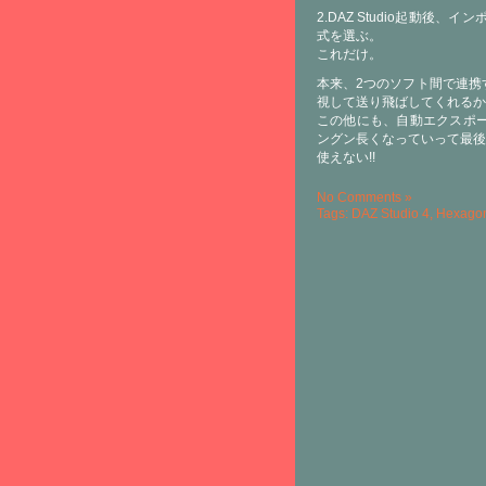
2.DAZ Studio起動後、
式を選ぶ。
これだけ。
本来、2つのソフト間で連携
視して送り飛ばしてくれるか
この他にも、自動エクスポ
ングン長くなっていって最後
使えない!!
No Comments »
Tags:
DAZ Studio 4
,
Hexagon