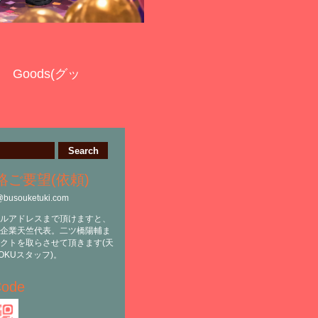
Goods(グッ
絡ご要望(依頼)
@busouketuki.com
ルアドレスまで頂けますと、
企業天竺代表。二ツ橋陽輔ま
クトを取らさせて頂きます(天
OKUスタッフ)。
ode