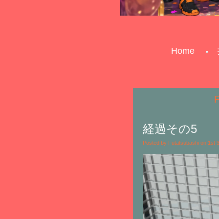
Home
経過その5
Posted by Futatsubashi on 1st