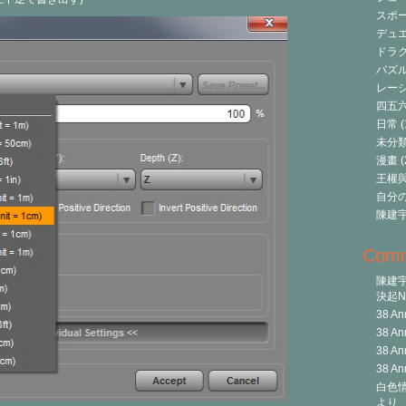
スポ
デュ
ドラク
パズ
レーシ
四五
日常
(
未分
漫畫
(
王權與自
自分
陳建
Com
陳建
決起Ni
38 An
38 An
38 An
38 An
白色情
より