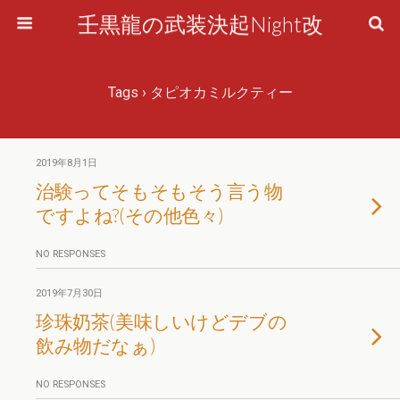
壬黒龍の武装決起Night改
Tags › タピオカミルクティー
2019年8月1日
治験ってそもそもそう言う物
ですよね?(その他色々)
NO RESPONSES
2019年7月30日
珍珠奶茶(美味しいけどデブの
飲み物だなぁ)
NO RESPONSES