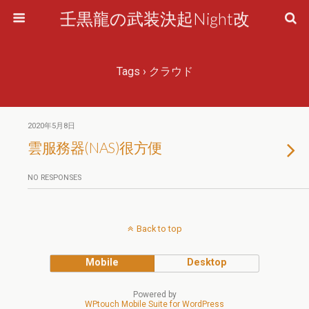
壬黒龍の武装決起Night改
Tags › クラウド
2020年5月8日
雲服務器(NAS)很方便
NO RESPONSES
Back to top
Mobile
Desktop
Powered by
WPtouch Mobile Suite for WordPress