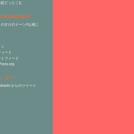
決起どっとこむ
(zoku&zoku)
のすけのドーン!!な感じ
イン
フィード
ントフィード
ress.org
ッター
tsubashi からのツイート