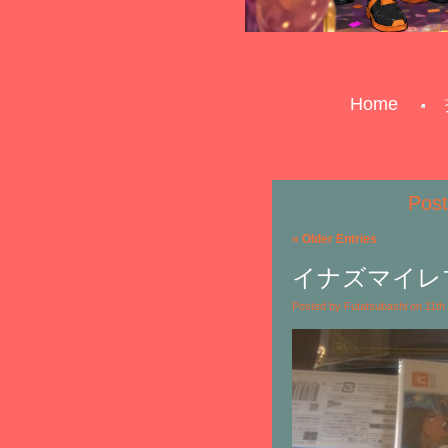
Home
Pos
« Older Entries
イナズマイレ
Posted by Futatsubashi on 11t