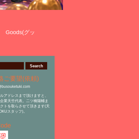
Goods(グッ
絡ご要望(依頼)
@busouketuki.com
ルアドレスまで頂けますと、
企業天竺代表。二ツ橋陽輔ま
クトを取らさせて頂きます(天
OKUスタッフ)。
ode