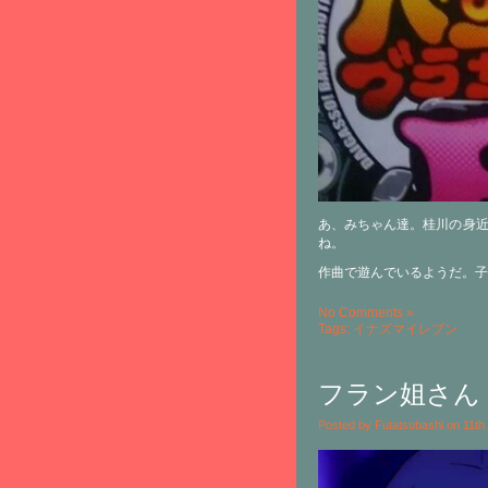
あ、みちゃん達。桂川の身近
ね。
作曲で遊んでいるようだ。子
No Comments »
Tags:
イナズマイレブン
フラン姐さん
Posted by Futatsubashi on 11t