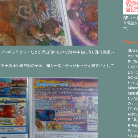
QRコー
帯電話か
す。
Cate
3DS
(
ブンギャラクシーだとか沢山頂いたので(毎年本当に有り難う御座い
Andr
BL(Bo
てる子供達や孤児院の子達。知人一堂にせっせせっせと贈答品として
DAZ S
Doll
(
GOK
Hexa
Minec
Monst
No Ma
Oculu
PC G
PlayS
R-1
RPG(A
Secon
STUD