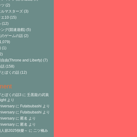
ーツ
(2)
エルマスターズ
(3)
エ10
(15)
ル
(12)
ング(競速遊戲)
(5)
六のゲームの話
(2)
1,079)
類
(1)
2)
由(Throne and Liberty)
(7)
の話
(158)
宇とぼくの話
(12)
ment
宇とぼくの話3
に
壬黒龍の武装
ght
より
niversary
に
Futatsubashi
より
niversary
に
Futatsubashi
より
niversary
に
匿名
より
niversary
に
匿名
より
人節2025快樂～
に
二ツ橋み