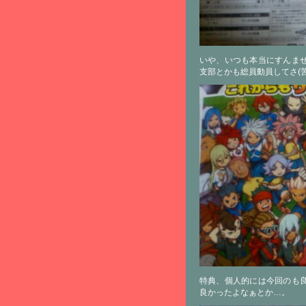
いや、いつも本当にすんま
支部とかも総員動員してさ(苦
特典、個人的には今回のも
良かったよなぁとか…。