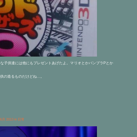
な子供達には他にもプレゼントあげたよ。マリオとかバンブラPとか
供の造るものだけどね…。
h 6月 2013 in
日常