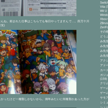
Switc
Vita
(7
Wii U
Wind
Xbox
せんね。頼まれた仕事はこちらでも毎日やってますんで…。四万十川
ZBrus
笑)
ZenF
その他(
どうぶ
み先生
み先
み先
み先
アクシ
アドベ
カード
ガジェ
(159)
クリ
ゲーム
ゲー
サモ
良かったけど一種類しかないから。例年みたいに何種類かあった方が
シミュ
シュー