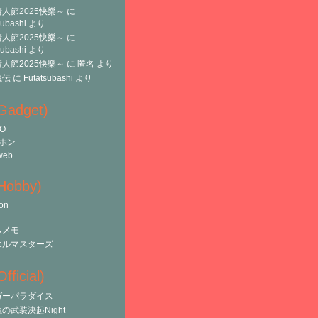
人節2025快樂～
に
subashi
より
人節2025快樂～
に
subashi
より
人節2025快樂～
に
匿名
より
魔伝
に
Futatsubashi
より
(Gadget)
O
ホン
web
(Hobby)
on
ムメモ
エルマスターズ
fficial)
ガーパラダイス
の武装決起Night