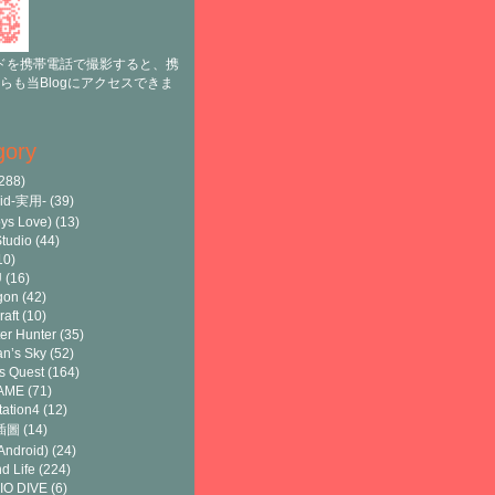
ドを携帯電話で撮影すると、携
らも当Blogにアクセスできま
gory
288)
oid-実用-
(39)
ys Love)
(13)
tudio
(44)
10)
U
(16)
gon
(42)
raft
(10)
er Hunter
(35)
n’s Sky
(52)
s Quest
(164)
AME
(71)
tation4
(12)
8插圖
(14)
ndroid)
(24)
d Life
(224)
IO DIVE
(6)