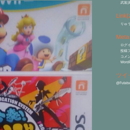
武装
Link
りゅう
Meta
ログ
投稿
コメ
WordP
ツイ
@Futa