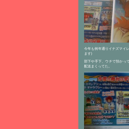
今年も例年通りイナズマイレ
ます)
部下や手下、ウチで預かっ
配送まくってた。