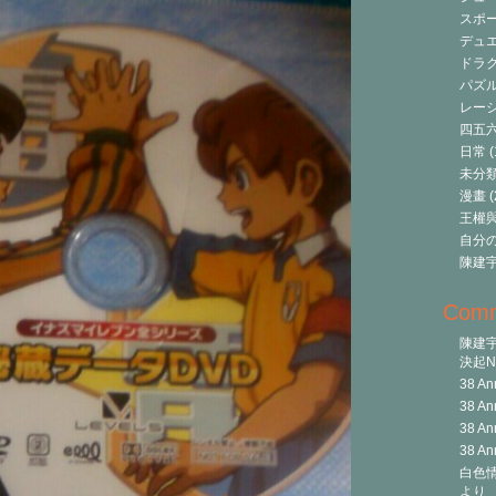
スポ
デュ
ドラク
パズ
レーシ
四五
日常
(
未分
漫畫
(
王權與自
自分
陳建
Com
陳建
決起Ni
38 An
38 An
38 An
38 An
白色情
より