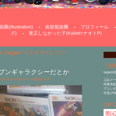
插圖(Illustration)
炎獄籠旅團
プロフィール
ズ)
更正しなかった子(Kukini=ナオトP)
ts Tagged ‘イナズマイレブン’
ご連
ブンギャラクシーだとか
support
h 12月 2013 in
3DS
,
ゲーム(電遊戯)
,
日常
上記メー
武装決起
でコンタ
竺及びG
QR C