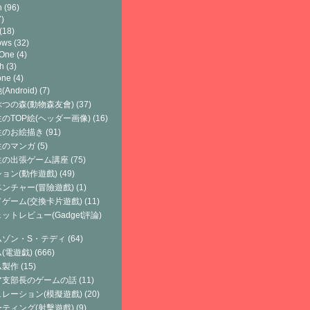
h
(96)
)
(18)
ows
(32)
 One
(4)
h
(3)
one
(4)
Android)
(7)
つの森(動物森友會)
(37)
のTOP絵(ヘッダー画像)
(16)
生のお絵描き
(91)
生のマンガ
(5)
生の出張ゲーム講座
(75)
ョン(動作遊戲)
(49)
ンチャー(冒險遊戲)
(1)
ゲーム(交換卡片遊戲)
(11)
ットレビュー(Gadget評論)
ムゾン・S・テディ
(64)
(電遊戯)
(666)
ム製作
(15)
ア支部長のゲームの話
(11)
レーション(模擬遊戲)
(20)
ティング(射擊遊戲)
(9)