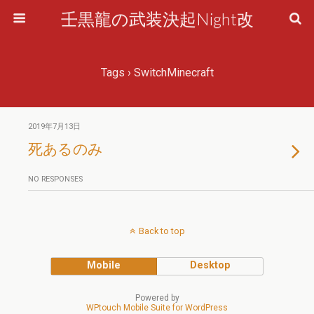
壬黒龍の武装決起Night改
Tags › SwitchMinecraft
2019年7月13日
死あるのみ
NO RESPONSES
Back to top
Mobile
Desktop
Powered by
WPtouch Mobile Suite for WordPress