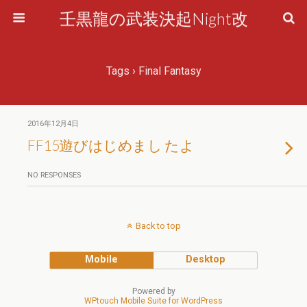
壬黒龍の武装決起Night改
Tags › Final Fantasy
2016年12月4日
FF15遊びはじめまし たよ
NO RESPONSES
Back to top
Mobile
Desktop
Powered by
WPtouch Mobile Suite for WordPress