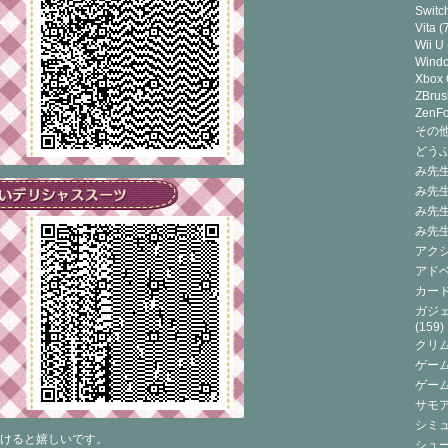
Switc
Vita
(7
Wii U
Wind
Xbox
ZBrus
ZenF
その他(
どうぶ
み先生
み先
み先
み先
アクシ
アドベ
カード
ガジェ
(159)
クリ
ゲーム
ゲー
サモ
シミュ
けると嬉しいです。
シュー