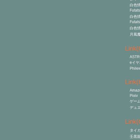
白色情
Futat
白色情
Futat
白色情
月風
Link
ASTR
eイヤ
Phile
Link
Amaz
Pixiv
ゲー
デュ
Link(O
タイ
壬黒龍