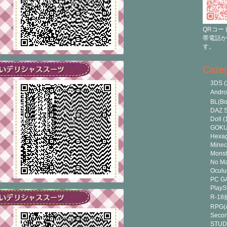
QRコー
帯電話か
す。
Cate
3DS
(
Andr
BL(Bo
DAZ S
Doll
(
GOK
Hexa
Minec
Monst
No Ma
Oculu
PC G
PlayS
R-1
RPG(A
Secon
STUD