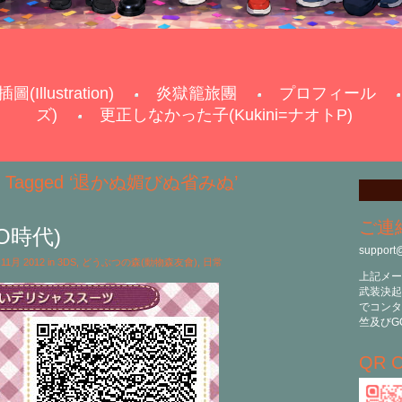
插圖(Illustration)
炎獄籠旅團
プロフィール
ズ)
更正しなかった子(Kukini=ナオトP)
ts Tagged ‘退かぬ媚びぬ省みぬ’
ご連
O時代)
support
h 11月 2012 in
3DS
,
どうぶつの森(動物森友會)
,
日常
上記メー
武装決起
でコンタ
竺及びG
QR C