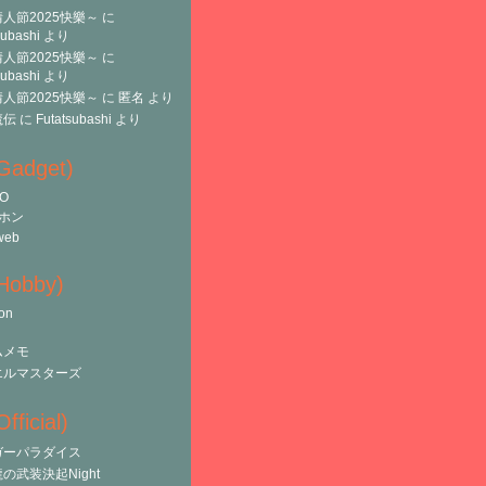
人節2025快樂～
に
subashi
より
人節2025快樂～
に
subashi
より
人節2025快樂～
に
匿名
より
魔伝
に
Futatsubashi
より
(Gadget)
O
ホン
web
(Hobby)
on
ムメモ
エルマスターズ
fficial)
ガーパラダイス
の武装決起Night