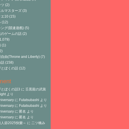
ーツ
(2)
エルマスターズ
(3)
エ10
(15)
ル
(12)
ング(競速遊戲)
(5)
六のゲームの話
(2)
1,079)
類
(1)
2)
由(Throne and Liberty)
(7)
の話
(158)
宇とぼくの話
(12)
ment
宇とぼくの話3
に
壬黒龍の武装
ght
より
niversary
に
Futatsubashi
より
niversary
に
Futatsubashi
より
niversary
に
匿名
より
niversary
に
匿名
より
人節2025快樂～
に
二ツ橋み