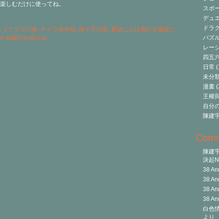
楽しむだけに使ってね。
スポ
デュ
ドラク
,
イナズマの拳
,
チャラ炎寺様
,
南十字の星
,
愛故に人は傷付き愛故に
かぬ媚びぬ省みぬ
パズ
レーシ
四五
日常
(
未分
漫畫
(
王權與自
自分
陳建
Com
陳建
決起Ni
38 An
38 An
38 An
38 An
白色情
より