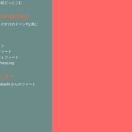
決起どっとこむ
(zoku&zoku)
のすけのドーン!!な感じ
イン
フィード
ントフィード
ress.org
ッター
tsubashi からのツイート