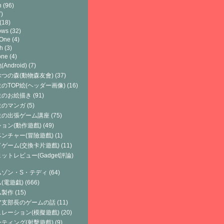
h
(96)
)
(18)
ows
(32)
 One
(4)
h
(3)
one
(4)
Android)
(7)
つの森(動物森友會)
(37)
のTOP絵(ヘッダー画像)
(16)
生のお絵描き
(91)
生のマンガ
(5)
生の出張ゲーム講座
(75)
ョン(動作遊戲)
(49)
ンチャー(冒險遊戲)
(1)
ゲーム(交換卡片遊戲)
(11)
ットレビュー(Gadget評論)
ムゾン・S・テディ
(64)
(電遊戯)
(666)
ム製作
(15)
ア支部長のゲームの話
(11)
レーション(模擬遊戲)
(20)
ティング(射擊遊戲)
(9)