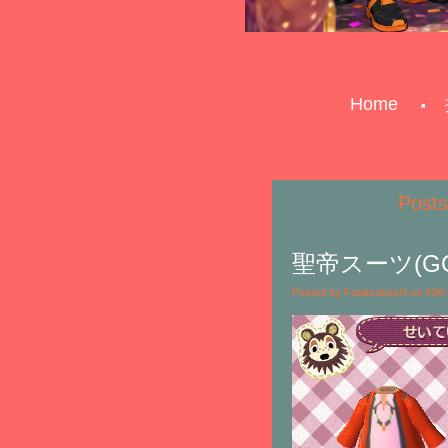
Home
Pos
聖帝スーツ(G
Posted by Futatsubashi on 20t