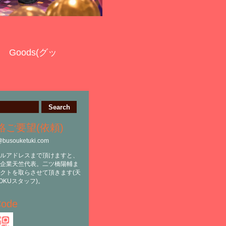
Goods(グッ
絡ご要望(依頼)
@busouketuki.com
ルアドレスまで頂けますと、
企業天竺代表。二ツ橋陽輔ま
クトを取らさせて頂きます(天
OKUスタッフ)。
ode