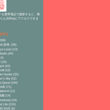
ドを携帯電話で撮影すると、携
らも当Blogにアクセスできま
gory
288)
oid-実用-
(39)
ys Love)
(13)
tudio
(44)
10)
U
(16)
gon
(42)
raft
(10)
er Hunter
(35)
n’s Sky
(52)
s Quest
(164)
AME
(71)
tation4
(12)
8插圖
(14)
ndroid)
(24)
d Life
(224)
IO DIVE
(6)