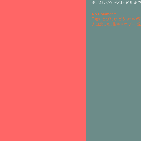
※お願いだから個人的用途で
No Comments »
Tags:
とびだせ どうぶつの森
人は悲しむ
,
聖帝サウザー
,
退