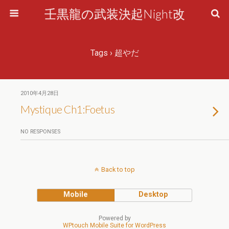
壬黒龍の武装決起Night改
Tags › 超やだ
2010年4月28日
Mystique Ch1:Foetus
NO RESPONSES
Back to top
Mobile
Desktop
Powered by
WPtouch Mobile Suite for WordPress