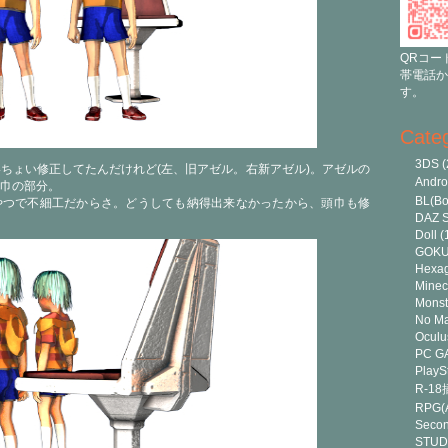
QRコー
帯電話か
す。
Cate
3DS
(
ちょい修正してたんだけれど(左、旧アゼル。右新アゼル)。アゼルの
Andr
巾の部分。
BL(Bo
やつで不細工だからさ。どうしても納得出来なかったから、頭巾も修
DAZ S
Doll
(
GOK
Hexa
Minec
Monst
No Ma
Oculu
PC G
PlayS
R-1
RPG(A
Secon
STUD