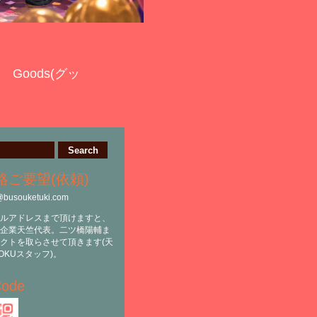
Goods(グッ
絡ご要望(依頼)
@busouketuki.com
ルアドレスまで頂けますと、
企業天竺代表。二ツ橋陽輔ま
クトを取らさせて頂きます(天
OKUスタッフ)。
ode