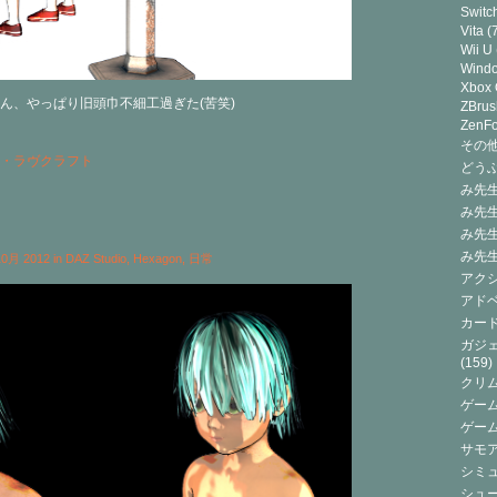
Switc
Vita
(7
Wii U
Wind
Xbox
ん、やっぱり旧頭巾不細工過ぎた(苦笑)
ZBrus
ZenF
その他(
・ラヴクラフト
どうぶ
み先生
み先
み先
み先
 10月 2012 in
DAZ Studio
,
Hexagon
,
日常
アクシ
アドベ
カード
ガジェ
(159)
クリ
ゲーム
ゲー
サモ
シミュ
シュー