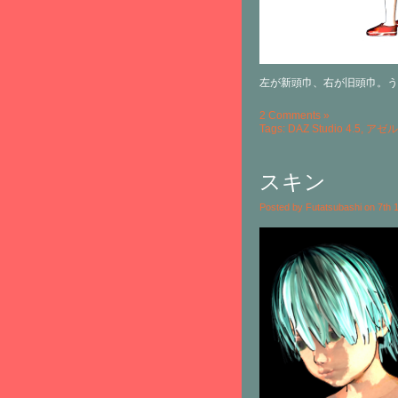
左が新頭巾、右が旧頭巾。う
2 Comments »
Tags:
DAZ Studio 4.5
,
アゼル
スキン
Posted by Futatsubashi on 7th