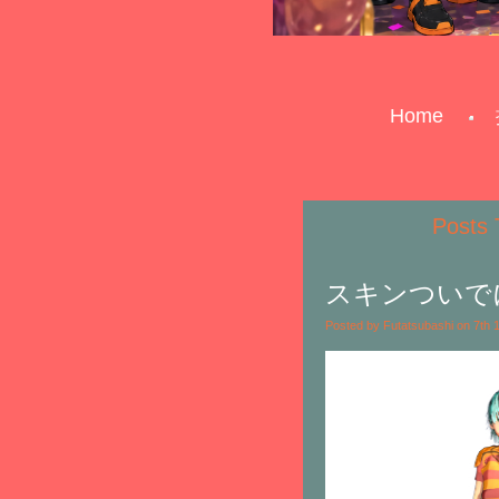
Home
Post
スキンついで
Posted by Futatsubashi on 7th