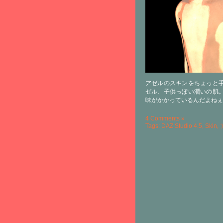
アゼルのスキンをちょっと
ゼル、子供っぽい潤いの肌
味がかかっているんだよねぇ
4 Comments »
Tags:
DAZ Studio 4.5
,
Skin
,