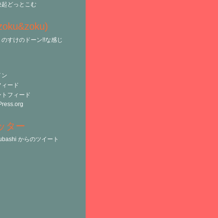
決起どっとこむ
(zoku&zoku)
のすけのドーン!!な感じ
イン
フィード
ントフィード
ress.org
ッター
tsubashi からのツイート