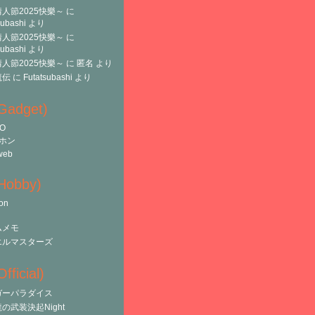
人節2025快樂～
に
subashi
より
人節2025快樂～
に
subashi
より
人節2025快樂～
に
匿名
より
魔伝
に
Futatsubashi
より
(Gadget)
O
ホン
web
(Hobby)
on
ムメモ
エルマスターズ
fficial)
ガーパラダイス
の武装決起Night