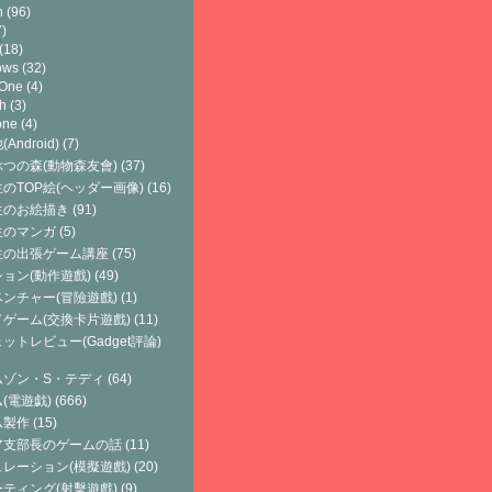
h
(96)
)
(18)
ows
(32)
 One
(4)
h
(3)
one
(4)
Android)
(7)
つの森(動物森友會)
(37)
のTOP絵(ヘッダー画像)
(16)
生のお絵描き
(91)
生のマンガ
(5)
生の出張ゲーム講座
(75)
ョン(動作遊戲)
(49)
ンチャー(冒險遊戲)
(1)
ゲーム(交換卡片遊戲)
(11)
ットレビュー(Gadget評論)
ムゾン・S・テディ
(64)
(電遊戯)
(666)
ム製作
(15)
ア支部長のゲームの話
(11)
レーション(模擬遊戲)
(20)
ティング(射擊遊戲)
(9)