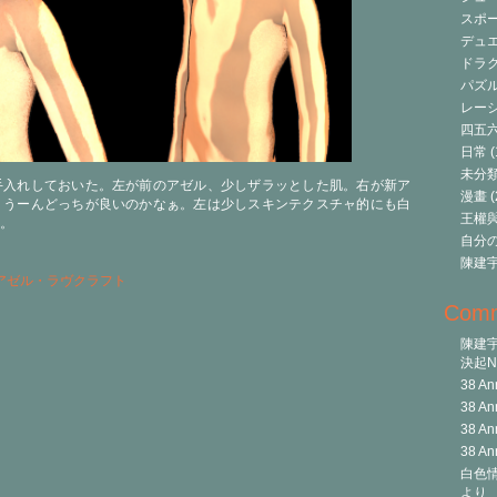
スポ
デュ
ドラク
パズ
レーシ
四五
日常
(
未分
手入れしておいた。左が前のアゼル、少しザラッとした肌。右が新ア
漫畫
(
。うーんどっちが良いのかなぁ。左は少しスキンテクスチャ的にも白
王權與自
。
自分
陳建
アゼル・ラヴクラフト
Com
陳建
決起Ni
38 An
38 An
38 An
38 An
白色情
より