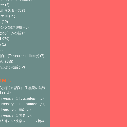
ーツ
(2)
エルマスターズ
(3)
エ10
(15)
ル
(12)
ング(競速遊戲)
(5)
六のゲームの話
(2)
1,079)
類
(1)
2)
由(Throne and Liberty)
(7)
の話
(158)
宇とぼくの話
(12)
ment
宇とぼくの話3
に
壬黒龍の武装
ght
より
niversary
に
Futatsubashi
より
niversary
に
Futatsubashi
より
niversary
に
匿名
より
niversary
に
匿名
より
人節2025快樂～
に
二ツ橋み