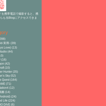
ドを携帯電話で撮影すると、携
らも当Blogにアクセスできま
gory
288)
oid-実用-
(39)
ys Love)
(13)
tudio
(44)
10)
U
(16)
gon
(42)
raft
(10)
er Hunter
(35)
n’s Sky
(52)
s Quest
(164)
AME
(71)
tation4
(12)
8插圖
(14)
ndroid)
(24)
d Life
(224)
IO DIVE
(6)