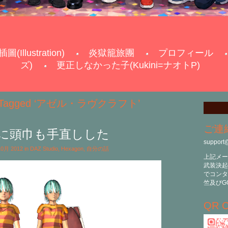
插圖(Illustration)
炎獄籠旅團
プロフィール
ズ)
更正しなかった子(Kukini=ナオトP)
s Tagged ‘アゼル・ラヴクラフト’
ご連
に頭巾も手直しした
support
 10月 2012 in
DAZ Studio
,
Hexagon
,
自分の話
上記メー
武装決起
でコンタ
竺及びG
QR C