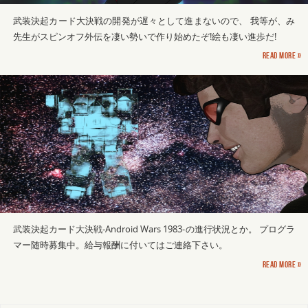
武装決起カード大決戦の開発が遅々として進まないので、 我等が、み
先生がスピンオフ外伝を凄い勢いで作り始めたぞ!絵も凄い進歩だ!
Read more »
武装決起カード大決戦-Android Wars 1983-の進行状況とか。 プログラ
マー随時募集中。給与報酬に付いてはご連絡下さい。
Read more »